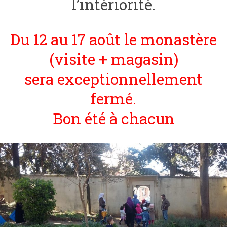
l’intériorité.
Du 12 au 17 août le monastère
(visite + magasin)
sera exceptionnellement
fermé.
Bon été à chacun