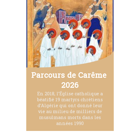
Parcours de Carême 
2026
En 2018, l’Église catholique a
béatifié 19 martyrs chrétiens
d’Algérie qui ont donné leur
vie au milieu de milliers de
musulmans morts dans les
années 1990