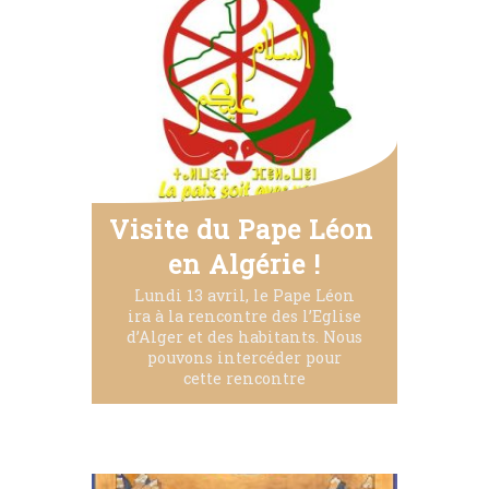
Visite du Pape Léon 
en Algérie !
Lundi 13 avril, le Pape Léon
ira à la rencontre des l’Eglise
d’Alger et des habitants. Nous
pouvons intercéder pour
cette rencontre