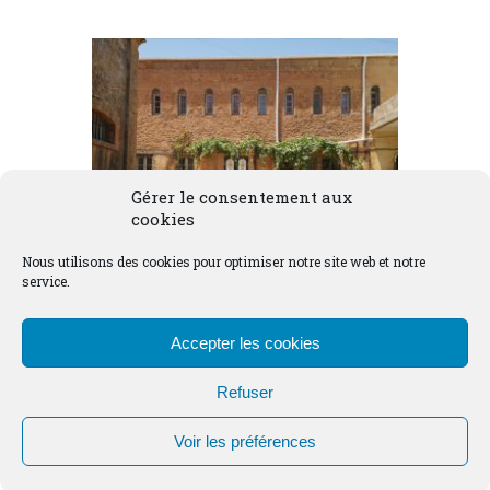
Gérer le consentement aux
cookies
Nous utilisons des cookies pour optimiser notre site web et notre
service.
Les 10 ans de la 
Accepter les cookies
communauté du 
Chemin Neuf à 
Refuser
Tibhirine
Voir les préférences
À la demande de l’évêque
d’Alger, en accord avec l’Ordre